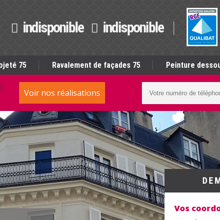
indisponible
indisponible
ojeté 75
Ravalement de façades 75
Peinture dessou
S
Voir nos réalisations
DE
Vos coord