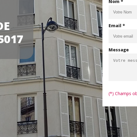
Nom *
DE
Email *
5017
Message
(*) Champs ob