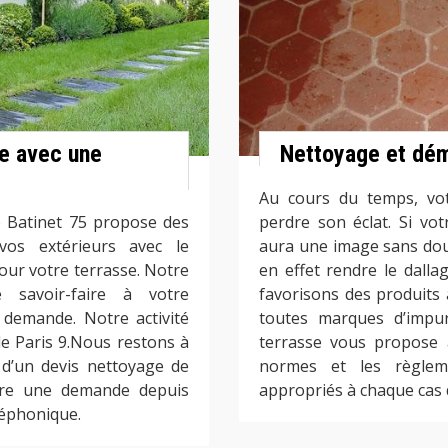
se avec une
Nettoyage et dé
Au cours du temps, vot
o Batinet 75 propose des
perdre son éclat. Si vo
vos extérieurs avec le
aura une image sans dou
ur votre terrasse. Notre
en effet rendre le dalla
 savoir-faire à votre
favorisons des produits
e demande. Notre activité
toutes marques d’impur
de Paris 9.Nous restons à
terrasse vous propose a
 d’un devis nettoyage de
normes et les règlemen
aire une demande depuis
appropriés à chaque cas 
léphonique.