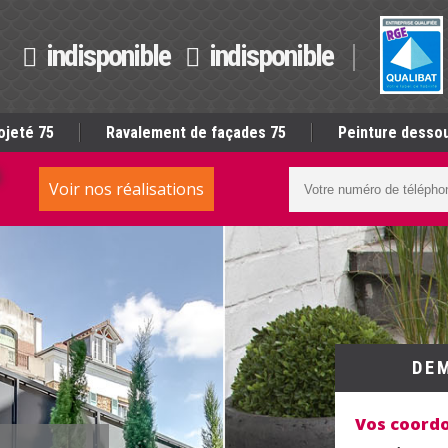
indisponible
indisponible
ojeté 75
Ravalement de façades 75
Peinture dessou
S
Voir nos réalisations
DE
Vos coord