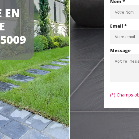
Nom *
E EN
E
Email *
75009
Message
(*) Champs ob