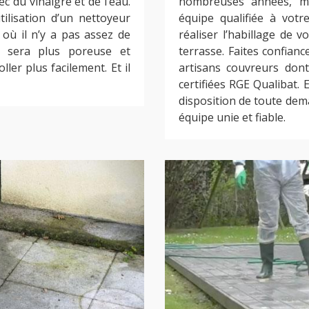
 du vinaigre et de l’eau.
nombreuses années, m
tilisation d’un nettoyeur
équipe qualifiée à votr
 où il n’y a pas assez de
réaliser l’habillage de v
se sera plus poreuse et
terrasse. Faites confianc
ler plus facilement. Et il
artisans couvreurs dont
certifiées RGE Qualibat.
disposition de toute dem
équipe unie et fiable.