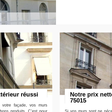
érieur réussi
Notre prix net
75015
 votre façade, vos murs
 bons produits. C’est pour
Si vos murs sont ne néces