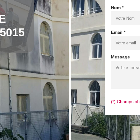
Nom *
E
5015
Email *
Message
(*) Champs obl